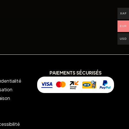
XAF
EUR
USD
PAIEMENTS SÉCURISÉS
identialité
isation
aison
essibilité