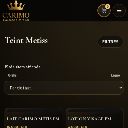
0
L'audace d'être soi
Teint Metiss
FILTRES
15 résultats affichés
Grille
Ligne
LAIT CARIMO METIS PM
LOTION VISAGE PM
15,000
F CFA
3,000
F CFA