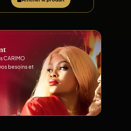
nt
its CARIMO
vos besoins et