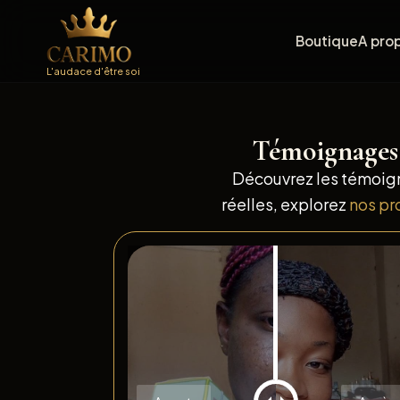
Boutique
A pro
L'audace d'être soi
Témoignages
Découvrez les témoign
réelles, explorez
nos pr