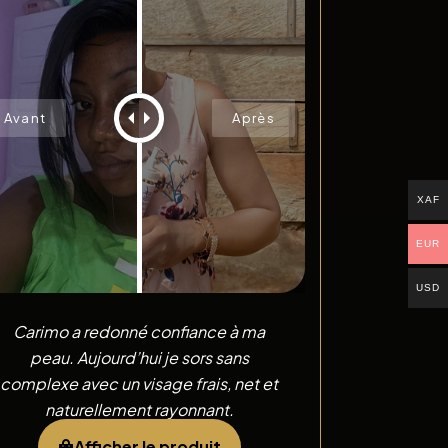
XAF
EUR
USD
Carimo a redonné confiance à ma
peau. Aujourd’hui je sors sans
complexe avec un visage frais, net et
naturellement rayonnant.
Afficher le produit