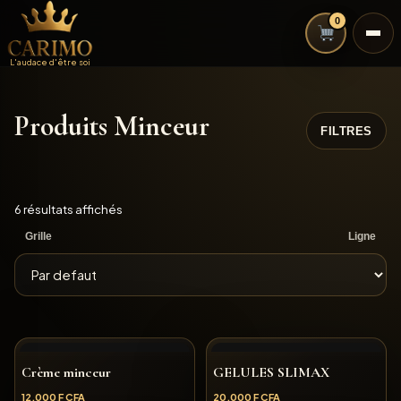
0
L'audace d'être soi
Produits Minceur
FILTRES
6 résultats affichés
Grille
Ligne
Crème minceur
GELULES SLIMAX
12,000
F CFA
20,000
F CFA