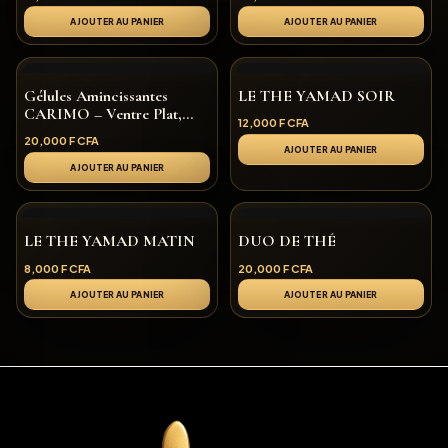
AJOUTER AU PANIER
AJOUTER AU PANIER
Gélules Amincissantes
LE THE YAMAD SOIR
CARIMO – Ventre Plat,
12,000
F CFA
Gélules Amincissantes
20,000
F CFA
CARIMO – Ventre Plat,
AJOUTER AU PANIER
Silhouette Affinée & Routine
AJOUTER AU PANIER
Minceur Affinée & Routine
Minceur
LE THE YAMAD MATIN
DUO DE THÉ
8,000
F CFA
20,000
F CFA
AJOUTER AU PANIER
AJOUTER AU PANIER