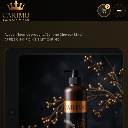
0
L'audace d'être soi
Accueil
/
Tous les produits
/
Gamme Cheveux Silky
/
APRES CHAMPOING SILKY CARIMO
‹
›