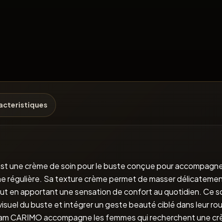
acteristiques
une crème de soin pour le buste conçue pour accompagner l
ne régulière. Sa texture crème permet de masser délicatement 
out en apportant une sensation de confort au quotidien. Ce 
 visuel du buste et intégrer un geste beauté ciblé dans leur rou
Cream CARIMO accompagne les femmes qui recherchent une crè