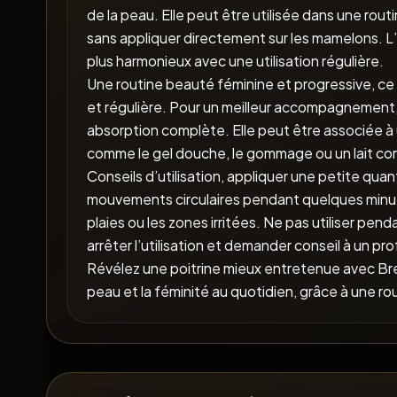
de la peau. Elle peut être utilisée dans une rou
sans appliquer directement sur les mamelons. L’ob
plus harmonieux avec une utilisation régulière.
Une routine beauté féminine et progressive, ce 
et régulière. Pour un meilleur accompagnement, il
absorption complète. Elle peut être associée à
comme le gel douche, le gommage ou un lait cor
Conseils d’utilisation, appliquer une petite q
mouvements circulaires pendant quelques minutes.
plaies ou les zones irritées. Ne pas utiliser pend
arrêter l’utilisation et demander conseil à un pr
Révélez une poitrine mieux entretenue avec B
peau et la féminité au quotidien, grâce à une rou