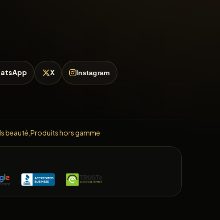
atsApp
X
Instagram
ls beauté
,
Produits hors gamme
E