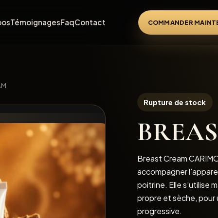
pos
Témoignages
Faq
Contact
COMMANDER MAINT
AM
Rupture de stock
BREA
Breast Cream CARIMO 
accompagner l’apparenc
poitrine. Elle s’utilise
propre et sèche, pour u
progressive.