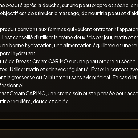
tine beauté après la douche, sur une peau propre et sèche, en 
jectif est de stimuler le massage, de nourrir la peau et d’aider
produit convient aux femmes qui veulent entretenir l’apparen
 est conseillé d’utiliser la crème deux fois par jour, matin et 
 une bonne hydratation, une alimentation équilibrée et une 
porel hydratant.
uantité de Breast Cream CARIMO sur une peau propre et sèche,
 Utiliser matin et soir avec régularité. Éviter le contact av
ant la grossesse ou l’allaitement sans avis médical. En cas d’irr
ofessionnel.
reast Cream CARIMO, une crème soin buste pensée pour accom
tine régulière, douce et ciblée.