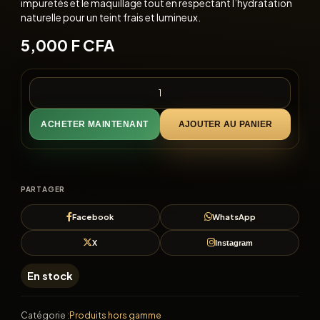
impuretés et le maquillage tout en respectant l’hydratation
naturelle pour un teint frais et lumineux.
5,000
F CFA
ACHETER MAINTENANT
AJOUTER AU PANIER
PARTAGER
Facebook
WhatsApp
X
Instagram
En stock
Catégorie :
Produits hors gamme