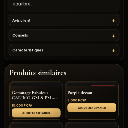
équilibré.
Avis client
Conseils
Caracteristiques
Produits similaires
Rupture de stock
Gommage Fabulous
Purple dream
CARIMO GM & PM –
5,000
F CFA
Désincrustant Naturel
10,000
F CFA
Visage et Corps
AJOUTER AU PANIER
AJOUTER AU PANIER