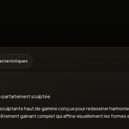
acteristiques
e parfaitement sculptée
e sculptante haut de gamme conçue pour redessiner harmonie
vêtement gainant complet qui affine visuellement les formes e