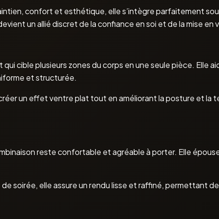
intien, confort et esthétique, elle s’intègre parfaitement s
evient un allié discret de la confiance en soi et de la mise en v
i cible plusieurs zones du corps en une seule pièce. Elle aide à
niforme et structurée.
éer un effet ventre plat tout en améliorant la posture et la 
mbinaison reste confortable et agréable à porter. Elle épouse
e soirée, elle assure un rendu lisse et raffiné, permettant de 