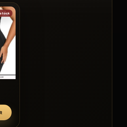
 stock
R