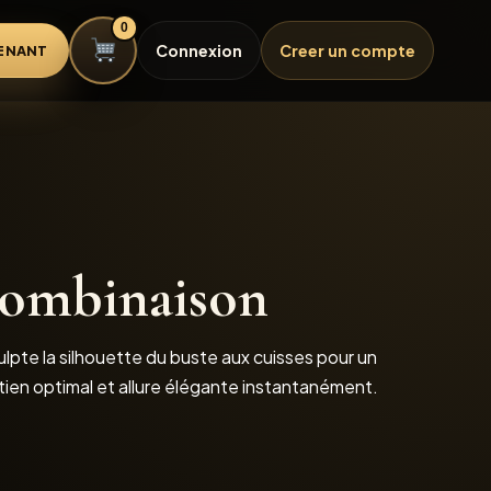
0
Connexion
Creer un compte
ENANT
combinaison
pte la silhouette du buste aux cuisses pour un
ntien optimal et allure élégante instantanément.