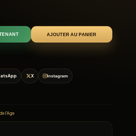
AJOUTER AU PANIER
TENANT
atsApp
X
Instagram
e l'Age
E