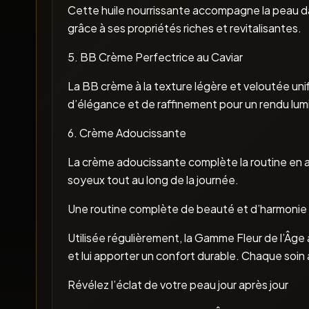
Cette huile nourrissante accompagne la peau dans
grâce à ses propriétés riches et revitalisantes.
5. BB Crème Perfectrice au Caviar
La BB crème à la texture légère et veloutée unifi
d’élégance et de raffinement pour un rendu lum
6. Crème Adoucissante
La crème adoucissante complète la routine en ap
soyeux tout au long de la journée.
Une routine complète de beauté et d’harmonie
Utilisée régulièrement, la Gamme Fleur de l’Âge
et lui apporter un confort durable. Chaque soin
Révélez l’éclat de votre peau jour après jour