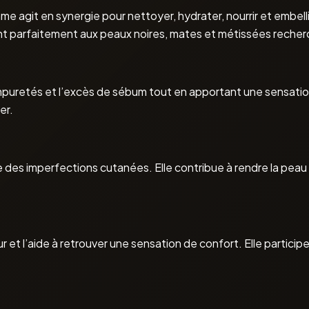
git en synergie pour nettoyer, hydrater, nourrir et embellir l
ent parfaitement aux peaux noires, mates et métissées recherch
uretés et l’excès de sébum tout en apportant une sensation d
er.
e des imperfections cutanées. Elle contribue à rendre la peau
 et l’aide à retrouver une sensation de confort. Elle participe 