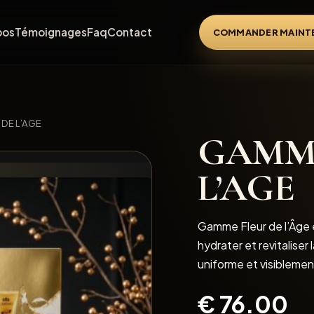
pos
Témoignages
Faq
Contact
COMMANDER MAINT
DE L’AGE
GAMME
L’AGE
Gamme Fleur de l’Âge e
hydrater et revitaliser 
uniforme et visiblement
€
76.00