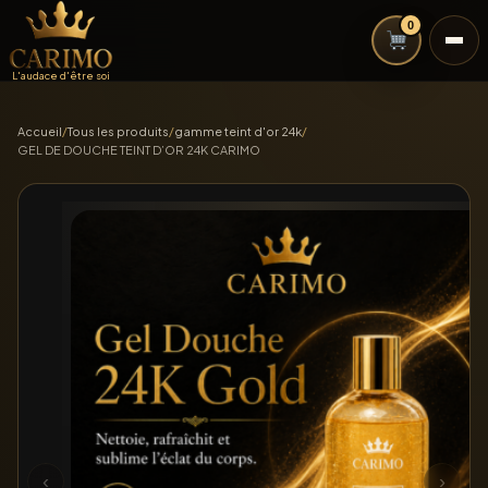
0
L'audace d'être soi
Accueil
/
Tous les produits
/
gamme teint d'or 24k
/
GEL DE DOUCHE TEINT D’OR 24K CARIMO
‹
›