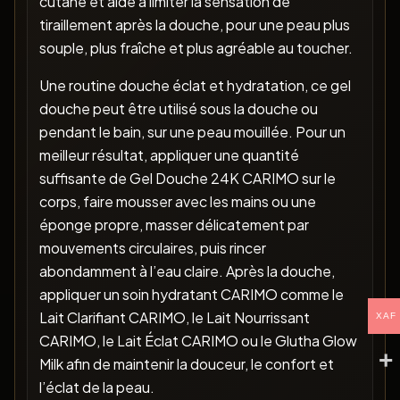
cutané et aide à limiter la sensation de
tiraillement après la douche, pour une peau plus
souple, plus fraîche et plus agréable au toucher.
Une routine douche éclat et hydratation, ce gel
douche peut être utilisé sous la douche ou
pendant le bain, sur une peau mouillée. Pour un
meilleur résultat, appliquer une quantité
suffisante de Gel Douche 24K CARIMO sur le
corps, faire mousser avec les mains ou une
éponge propre, masser délicatement par
mouvements circulaires, puis rincer
abondamment à l’eau claire. Après la douche,
appliquer un soin hydratant CARIMO comme le
Lait Clarifiant CARIMO, le Lait Nourrissant
XAF
CARIMO, le Lait Éclat CARIMO ou le Glutha Glow
Milk afin de maintenir la douceur, le confort et
l’éclat de la peau.