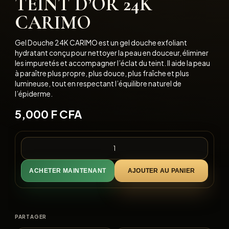
TEINT D’OR 24K
CARIMO
Gel Douche 24K CARIMO est un gel douche exfoliant
hydratant conçu pour nettoyer la peau en douceur, éliminer
les impuretés et accompagner l’éclat du teint. Il aide la peau
à paraître plus propre, plus douce, plus fraîche et plus
lumineuse, tout en respectant l’équilibre naturel de
l’épiderme.
5,000
F CFA
ACHETER MAINTENANT
AJOUTER AU PANIER
PARTAGER