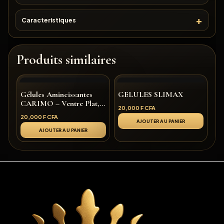
Caracteristiques
Produits similaires
Gélules Amincissantes
GELULES SLIMAX
CARIMO – Ventre Plat,
20,000
F CFA
Gélules Amincissantes
20,000
F CFA
CARIMO – Ventre Plat,
AJOUTER AU PANIER
Silhouette Affinée &
AJOUTER AU PANIER
Routine Minceur Affinée
& Routine Minceur