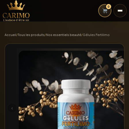
0
L'audace d'être soi
Accueil
/
Tous les produits
/
Nos essentiels beauté
/
Gélules Fertilimo
‹
›