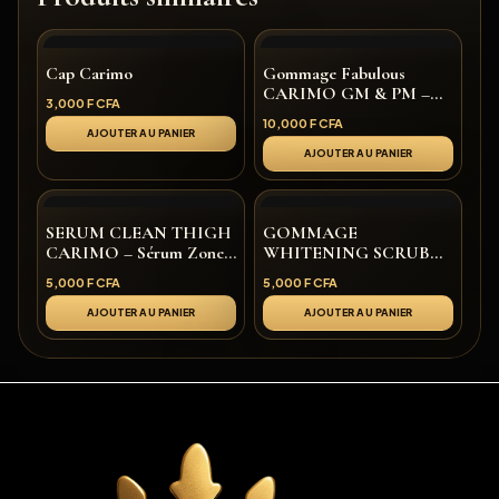
Cap Carimo
Gommage Fabulous
CARIMO GM & PM –
3,000
F CFA
Désincrustant Naturel
10,000
F CFA
Visage et Corps
AJOUTER AU PANIER
AJOUTER AU PANIER
SERUM CLEAN THIGH
GOMMAGE
CARIMO – Sérum Zones
WHITENING SCRUB
Sombres, Aisselles &
CARIMO
5,000
F CFA
5,000
F CFA
Entre-Jambes
AJOUTER AU PANIER
AJOUTER AU PANIER