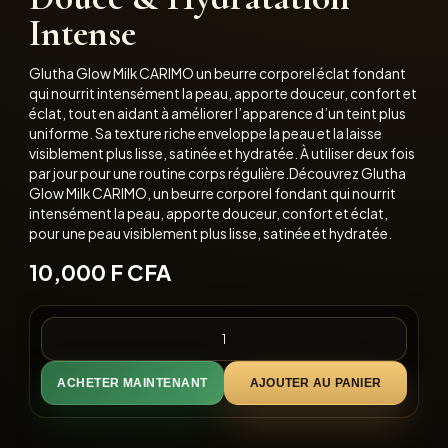
Intense
Glutha Glow Milk CARIMO un beurre corporel éclat fondant
qui nourrit intensément la peau, apporte douceur, confort et
éclat, tout en aidant à améliorer l’apparence d’un teint plus
uniforme. Sa texture riche enveloppe la peau et la laisse
visiblement plus lisse, satinée et hydratée. À utiliser deux fois
par jour pour une routine corps régulière.Découvrez Glutha
Glow Milk CARIMO, un beurre corporel fondant qui nourrit
intensément la peau, apporte douceur, confort et éclat,
pour une peau visiblement plus lisse, satinée et hydratée.
10,000
F CFA
ACHETER MAINTENANT
AJOUTER AU PANIER