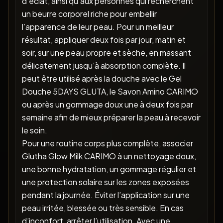
d’éclat, ainsi qu’aux personnes qui recherchent
un beurre corporel riche pour embellir
l’apparence de leur peau. Pour un meilleur
résultat, appliquer deux fois par jour, matin et
soir, sur une peau propre et sèche, en massant
délicatement jusqu’à absorption complète. Il
peut être utilisé après la douche avec le Gel
Douche 5DAYS GLUTA, le Savon Amino CARIMO
ou après un gommage doux une à deux fois par
semaine afin de mieux préparer la peau à recevoir
le soin.
Pour une routine corps plus complète, associer
Glutha Glow Milk CARIMO à un nettoyage doux,
une bonne hydratation, un gommage régulier et
une protection solaire sur les zones exposées
pendant la journée. Éviter l’application sur une
peau irritée, blessée ou très sensible. En cas
d’inconfort, arrêter l’utilisation. Avec une