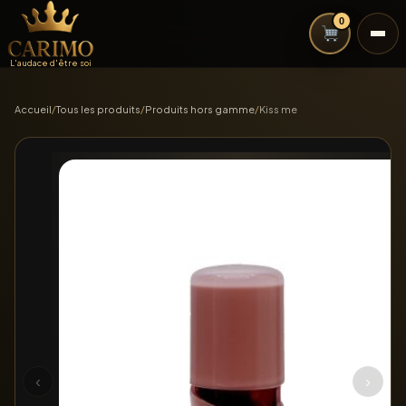
0
L'audace d'être soi
Accueil
/
Tous les produits
/
Produits hors gamme
/
Kiss me
‹
›