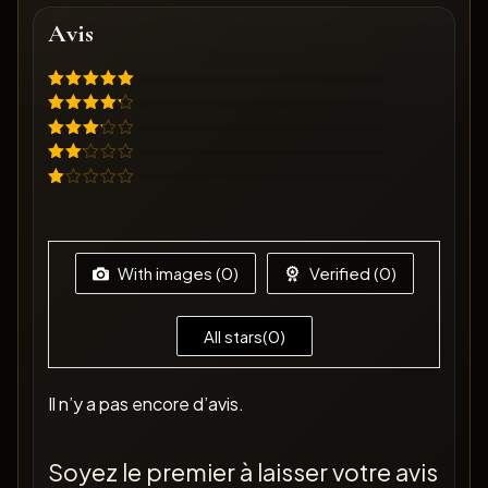
Avis
Note
5
sur
5
Note
4
sur 5
Note
3
sur 5
Note
2
Note
sur
1
5
sur
5
With images (
0
)
Verified (
0
)
All stars(
0
)
Il n’y a pas encore d’avis.
Soyez le premier à laisser votre avis