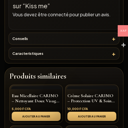
sur “Kiss me”
Vous devez être
connecté
pour publier un avis.
XAF
Conseils
Caracteristiques
Produits similaires
Eau Micellaire CARIMO
Crème Solaire CARIMO
– Nettoyant Doux Visage,
– Protection UV & Soin
Démaquillant & Éclat
Éclat Quotidien
5,000
F CFA
10,000
F CFA
AJOUTER AU PANIER
AJOUTER AU PANIER