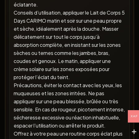
éclatante.
Conseils d’utilisation, appliquer le Lait de Corps 5
Days CARIMO matin et soir sur une peau propre
et sèche, idéalement après la douche. Masser
délicatement sur tout le corps jusqu’à
absorption complète, en insistant sur les zones
sèches ou ternes comme les jambes, bras,
coudes et genoux. Le matin, appliquer une
crème solaire sur les zones exposées pour
protéger l’éclat du teint.
Précautions, éviter le contact avec les yeux, les
muqueuses et les zones irritées. Ne pas
appliquer sur une peau blessée, brûlée ou très
sensible. En cas de rougeur, picotement intense,
sécheresse excessive ou réaction inhabituelle,
XAF
espacer l’utilisation ou arrêter le produit.
Offrez à votre peau une routine corps éclat plus