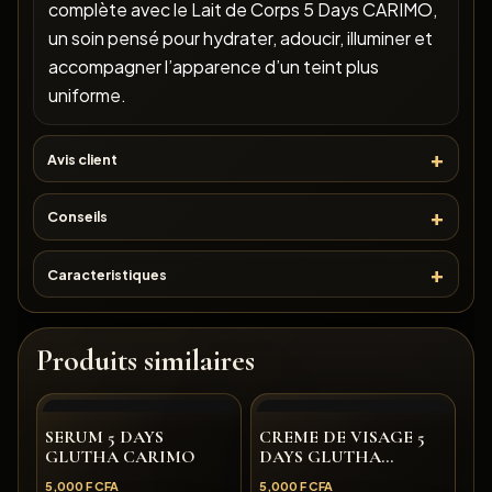
complète avec le Lait de Corps 5 Days CARIMO,
un soin pensé pour hydrater, adoucir, illuminer et
accompagner l’apparence d’un teint plus
uniforme.
Avis client
Conseils
Caracteristiques
Produits similaires
SERUM 5 DAYS
CREME DE VISAGE 5
GLUTHA CARIMO
DAYS GLUTHA
CARIMO
5,000
F CFA
5,000
F CFA