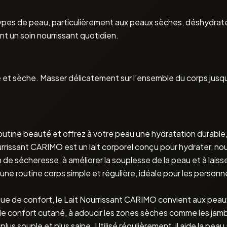
types de peau, particulièrement aux peaux sèches, déshydraté
t un soin nourrissant quotidien.
et sèche. Masser délicatement sur l’ensemble du corps jusqu’
outine beauté et offrez à votre peau une hydratation durable
urrissant CARIMO est un lait corporel conçu pour hydrater, nour
de sécheresse, à améliorer la souplesse de la peau et à laisser 
 une routine corps simple et régulière, idéale pour les person
ue de confort, le Lait Nourrissant CARIMO convient aux peau
de confort cutané, à adoucir les zones sèches comme les jambes
 souple et plus saine. Utilisé régulièrement, il aide la peau 