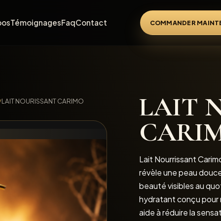
pos
Témoignages
Faq
Contact
COMMANDER MAINT
LAIT 
/
LAIT NOURISSANT CARIMO
CARI
Lait Nourrissant Carim
révèle une peau douce
beauté visibles au quo
hydratant conçu pour no
aide à réduire la sensa