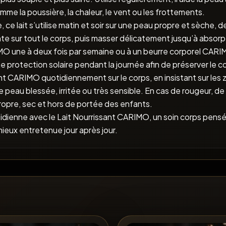
me la poussière, la chaleur, le vent ou les frottements.
 ce lait s’utilise matin et soir sur une peau propre et sèche, 
ante sur tout le corps, puis masser délicatement jusqu’à absor
e à deux fois par semaine ou à un beurre corporel CARIMO 
une protection solaire pendant la journée afin de préserver le 
sant CARIMO quotidiennement sur le corps, en insistant sur les 
 peau blessée, irritée ou très sensible. En cas de rougeur, de
 propre, sec et hors de portée des enfants.
idienne avec le Lait Nourrissant CARIMO, un soin corps pensé
ieux entretenue jour après jour.