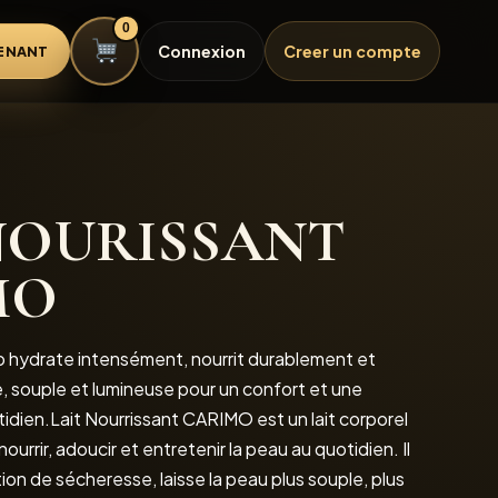
0
Connexion
Creer un compte
ENANT
NOURISSANT
MO
o hydrate intensément, nourrit durablement et
, souple et lumineuse pour un confort et une
tidien.Lait Nourrissant CARIMO est un lait corporel
urrir, adoucir et entretenir la peau au quotidien. Il
tion de sécheresse, laisse la peau plus souple, plus