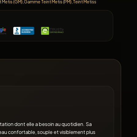
 Metis (GM)
,
Gamme Teint Metis (PM)
,
Teint Metiss
E
atation dont elle a besoin au quotidien. Sa
eau confortable, souple et visiblement plus