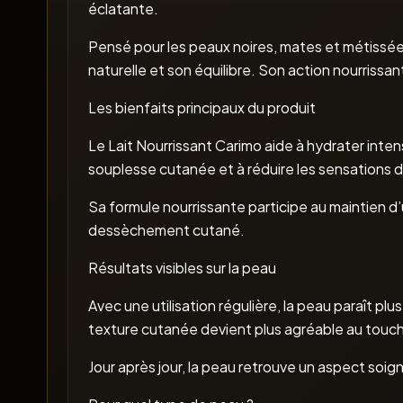
éclatante.
Pensé pour les peaux noires, mates et métissée
naturelle et son équilibre. Son action nourrissa
Les bienfaits principaux du produit
Le Lait Nourrissant Carimo aide à hydrater inten
souplesse cutanée et à réduire les sensations d
Sa formule nourrissante participe au maintien d
dessèchement cutané.
Résultats visibles sur la peau
Avec une utilisation régulière, la peau paraît pl
texture cutanée devient plus agréable au touch
Jour après jour, la peau retrouve un aspect soig