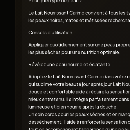
Pour quel type de peau ?
Le Lait Nourrissant Carimo convient à tous les 
les peaux noires, mates et métissées recherchan
Conseils d’utilisation
Appliquer quotidiennement sur une peau propre 
les plus sèches pour une nutrition optimale.
Révélez une peau nourrie et éclatante
Adoptez le Lait Nourrissant Carimo dans votre r
qui sublime votre beauté jour après jour.Lait No
douce et confortable aide à réduire la sensation 
mieux entretenu. Il s’intègre parfaitement dans
lumineuse et bien nourrie après la douche.
Un soin corps pour les peaux sèches et en manq
dessèchement. Il aide à renforcer la sensation 
tout en accompagnant l’apparence d’une peau plus