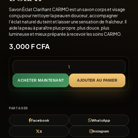
Savon Éclat Clarifiant CARIMO est un savon corps et visage
conçu pour nettoyer la peau en douceur, accompagner
l’éclat naturel du teint et laisser une sensation de fraîcheur. Il
aide la peau à paraître plus propre, plus douce, plus
lumineuse et mieux préparée à recevoir les soins CARIMO.
3,000
F CFA
ACHETER MAINTENANT
AJOUTER AU PANIER
PARTAGER
Facebook
WhatsApp
X
Instagram