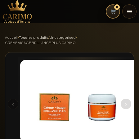
0
L'audace d'être soi
Accueil
/
Tous les produits
/
Uncategorised
/
CREME VISAGE BRILLANCE PLUS CARIMO
‹
›