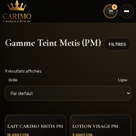
0
L'audace d'être soi
Gamme Teint Metis (PM)
FILTRES
9 résultats affichés
Grille
Ligne
LAIT CARIMO METIS PM
LOTION VISAGE PM
15,000
F CFA
3,000
F CFA