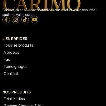
Carimo, des solutions naturelles pour reveiller votre beauté et
sublimer votre corps.
LIEN RAPIDES
Tous les produits
A propos
Faq
Témoignages
Contact
NOS PRODUITS
Teint Metiss
Gamme Cheveux Silky