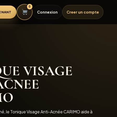
0
Connexion
Creer un compte
ENANT
UE VISAGE
ACNEE
MO
cné, le Tonique Visage Anti-Acnée CARIMO aide à