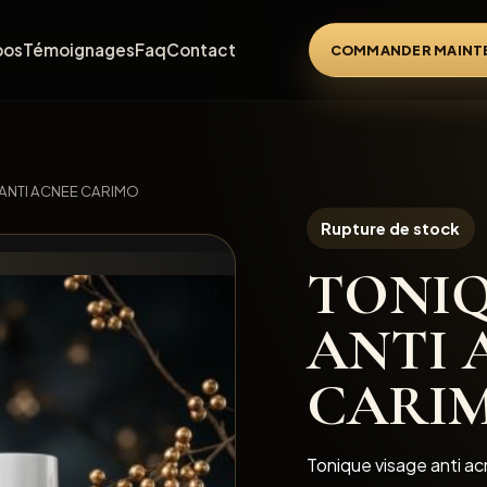
pos
Témoignages
Faq
Contact
COMMANDER MAINT
ANTI ACNEE CARIMO
Rupture de stock
TONIQ
ANTI 
CARI
Tonique visage anti a