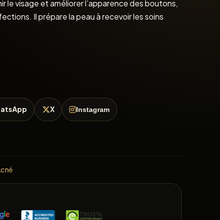
îchir le visage et améliorer l’apparence des boutons,
ections. Il prépare la peau à recevoir les soins
atsApp
X
Instagram
Acné
E