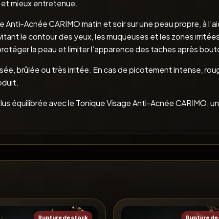
ée et mieux entretenue.
sage Anti-Acnée CARIMO matin et soir sur une peau propre, à l’
vitant le contour des yeux, les muqueuses et les zones irrité
protéger la peau et limiter l’apparence des taches après bout
sée, brûlée ou très irritée. En cas de picotement intense, ro
oduit.
lus équilibrée avec le Tonique Visage Anti-Acnée CARIMO, un so
Rupture de stock
Rupture de