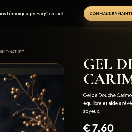
pos
Témoignages
Faq
Contact
COMMANDER MAINT
RIMO NATURE
GEL D
CARI
Gel de Douche Carimo 
équilibre et aide à révé
soyeux.
€
7.60