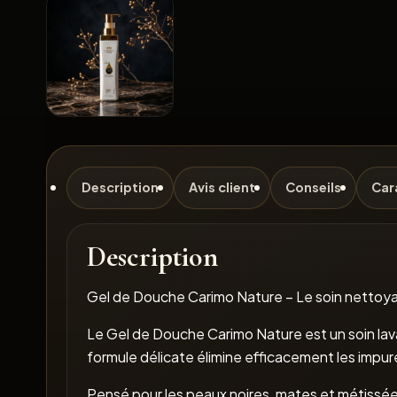
Description
Avis client
Conseils
Car
Description
Gel de Douche Carimo Nature – Le soin nettoya
Le Gel de Douche Carimo Nature est un soin lav
formule délicate élimine efficacement les impure
Pensé pour les peaux noires, mates et métissées