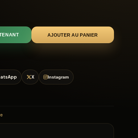
AJOUTER AU PANIER
TENANT
atsApp
X
Instagram
re
E