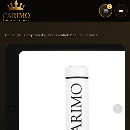
0
L'audace d'être soi
Accueil
/
Tous les produits
/
Nos essentiels beauté
/
Thermos
‹
›