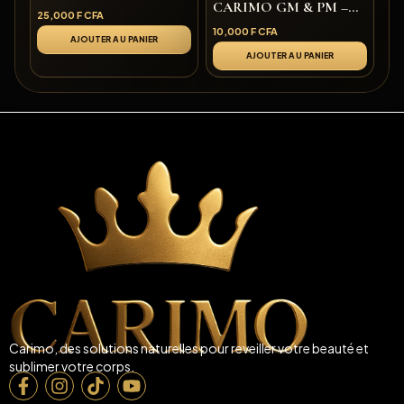
CARIMO GM & PM –
25,000
F CFA
Désincrustant Naturel
10,000
F CFA
Visage et Corps
AJOUTER AU PANIER
AJOUTER AU PANIER
Carimo, des solutions naturelles pour reveiller votre beauté et
sublimer votre corps.