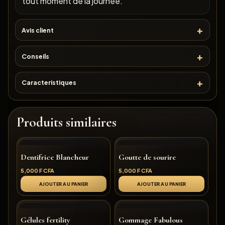
tout moment de la journée.
Avis client
Conseils
Caracteristiques
Produits similaires
Dentifrice Blancheur
Goutte de sourire
5,000
F CFA
5,000
F CFA
AJOUTER AU PANIER
AJOUTER AU PANIER
Gélules fertility
Gommage Fabulous